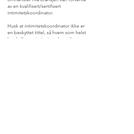
av en kvalifisert/sertifisert
intimitetskoordinator.
Husk at intimitetskoordinator ikke er
en beskyttet tittel, så hvem som helst
kan kalle seg intimitetsskoordinator.
Intimitetskoordinatorer (IC's) kom for
alvor på plass i film- og TV-bransjen
rundt 2017–2018, hovedsakelig i
kjølvannet av #MeToo-bevegelsen,
som skapte et presserende behov for
tryggere rammer rundt intime scener.
Begrepet "kvalifisert
intimitetskoordinator" betegner i all
hovedsak både de med SAG-AFTRA-
akkreditert sertifisering samt
pionerene som grunnla fagfunksjonen
i 2018: