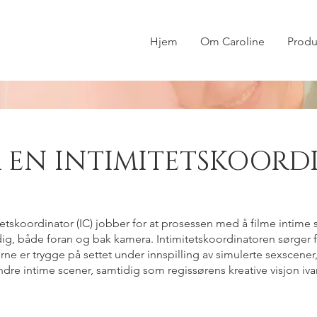
Hjem
Om Caroline
Produ
R EN INTIMITETSKOORD
tetskoordinator (IC) jobber for at prosessen med å filme intime 
dig,
både foran og bak kamera. Intimitetskoordinatoren sørger f
erne er trygge på
settet under innspilling av simulerte sexscene
ndre intime scener,
samtidig som regissørens kreative visjon iva