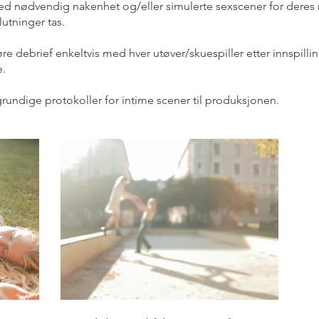
d nødvendig nakenhet og/eller simulerte sexscener for deres r
utninger tas.
e debrief enkeltvis med hver utøver/skuespiller etter innspilli
e.
grundige protokoller for intime scener til produksjonen.