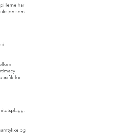
pillerne har
oduksjon som
ved
mellom
ntimacy
pesifik for
mitetsplagg,
 samtykke og