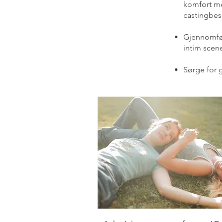
komfort me
castingbesl
Gjennomfør
intim scen
Sørge for 