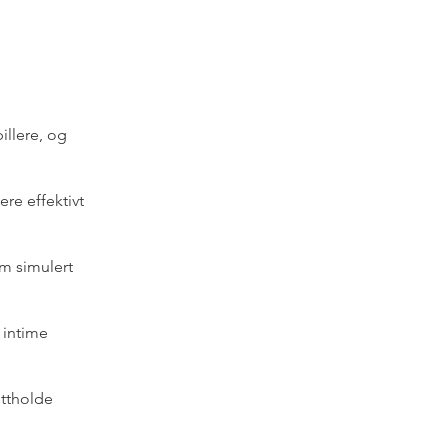
llere, og
ere effektivt
m simulert
 intime
ettholde