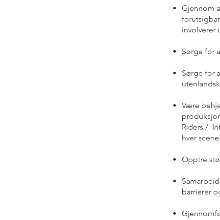
Gjennom ar
forutsigba
involverer 
Sørge for a
Sørge for 
utenlandsk
Være behje
produksjon
Riders / In
hver scene 
Opptre stø
Samarbeide
barrierer o
Gjennomfør