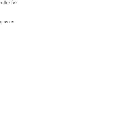
oller før
ng av en