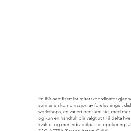
En IPA-sertifisert intimitetskoordinator gj
som er en kombinasjon av forelesninger, disk
workshops, en variert pensumliste, med mer.
og kun en håndfull blir valgt ut til å delta hve
kvalitet og mer individtilpasset opplæring
SAG-AFTRA (Screen Actors Guild).