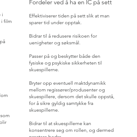
Fordeler ved å ha en IC på sett
 i
Effektiviserer tiden på sett slik at man
i film
sparer tid under opptak.
Bidrar til å redusere risikoen for
 på
uenigheter og søksmål.
Passer på og beskytter både den
fysiske og psykiske sikkerheten til
skuespillerne.
Bryter opp eventuell maktdynamikk
mellom regissører/produsenter og
llom
skuespillere, dersom det skulle oppstå,
for å sikre gyldig samtykke fra
skuespillerne.
r som
lir
Bidrar til at skuespillerne kan
konsentrere seg om rollen, og dermed
prestere bedre.