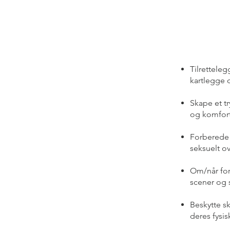
Tilrettele
kartlegge 
Skape et tr
og komfort
Forberede 
seksuelt ov
Om/når for
scener og s
Beskytte s
deres fysi