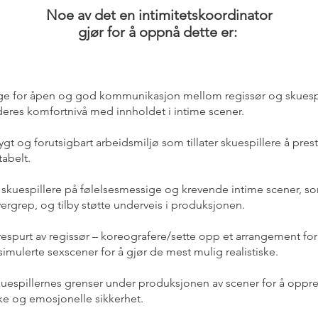
Noe av det en intimitetskoordinator
gjør for å oppnå dette er:
gge for åpen og god kommunikasjon mellom regissør og skuespi
deres komfortnivå med innholdet i intime scener.
ygt og forutsigbart arbeidsmiljø som tillater skuespillere å prest
abelt.
skuespillere på følelsesmessige og krevende intime scener, so
ergrep, og tilby støtte underveis i produksjonen.
espurt av regissør – koreografere/sette opp et arrangement for
imulerte sexscener for å gjør de mest mulig realistiske.
kuespillernes grenser under produksjonen av scener for å oppr
ske og emosjonelle sikkerhet.