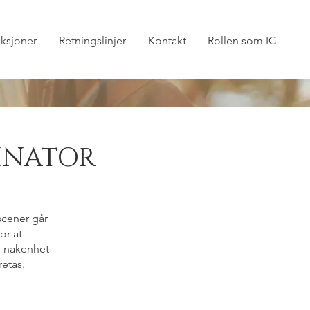
ksjoner
Retningslinjer
Kontakt
Rollen som IC
INATOR
scener går
or at
r, nakenhet
retas.