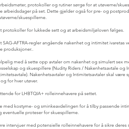
beidsmøter, protokoller og rutiner sørge for at utøverne/skues
re arbeidsdager på set. Dette gjelder også for pre- og postpr
utøverne/skuespillerne.
t protokoller for lukkede sett og at arbeidsmiljøloven følges.
at SAG-AFTRA-regler angående nakenhet og intimitet ivaretas 
e produksjoner..
lpelig med å sette opp avtaler om nakenhet og simulert sex 
sselskap og skuespillere (Nudity Riders / Nakenhetsavtale og I
timitetsavtale). Nakenhetsavtaler og Intimitetsavtaler skal være s
og for hver utøver.
ttende for LHBTQIA+ rolleinnehavere på settet.
 med kostyme- og sminkeavdelingen for å tilby passende inti
g eventuelle proteser for skuespillerne.
e intervjuer med potensielle rolleinnehavere for å sikre deres