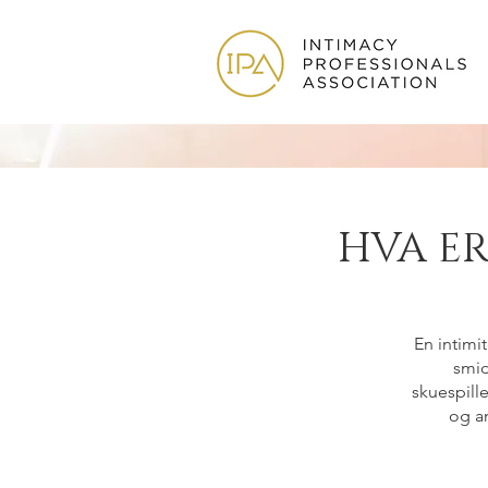
HVA E
En intimi
smi
skuespill
og a